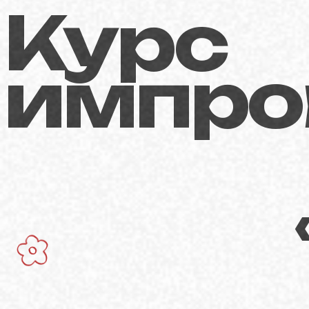
Курс
импро
«