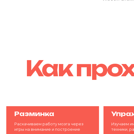
Как прох
Разминка
Упражн
Раскачиваем работу мозга через
Изучаем импр
игры на внимание и построение
техники, разв
ассоциативных рядов
реакции и спон
Общен
В перерывах пь
печеньками, р
другу интересн